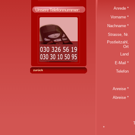
Anrede *
Unsere Telefonnummer:
Vorname *
Nachname *
Strasse, Nr.
Postleitzahl,
Ort
Land
E-Mail *
zurück
Telefon
Anreise *
Abreise *
Treffen Sie I
*