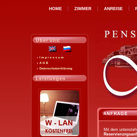
HOME
ZIMMER
ANREISE
Ü b e r u n s:
I m p r e s s u m
A G B
Datenschutzerklärung
L e i s t u n g e n
A N F R A G E
Mit dem untensteh
Reservierungsanf